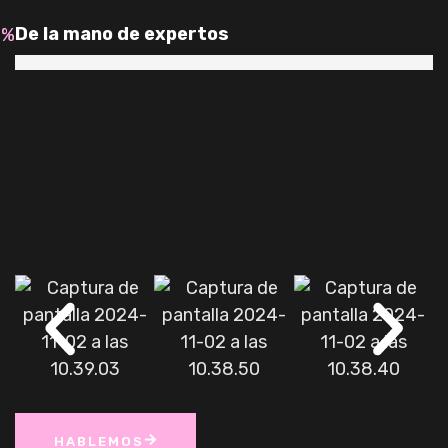
De la mano de expertos
0
%
HABLEMOS