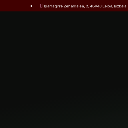
Iparragirre Zeharkalea, 8, 48940 Leioa, Bizkaia